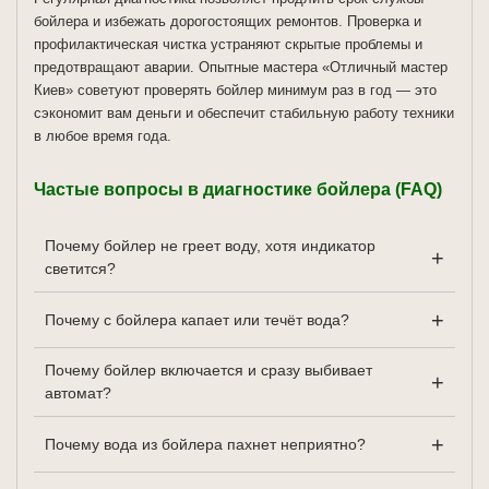
бойлера и избежать дорогостоящих ремонтов. Проверка и
профилактическая чистка устраняют скрытые проблемы и
предотвращают аварии. Опытные мастера «Отличный мастер
Киев» советуют проверять бойлер минимум раз в год — это
сэкономит вам деньги и обеспечит стабильную работу техники
в любое время года.
Частые вопросы в диагностике бойлера (FAQ)
Почему бойлер не греет воду, хотя индикатор
светится?
Почему с бойлера капает или течёт вода?
— Это одна из самых распространённых проблем.
Визуально может показаться, что всё работает:
Почему бойлер включается и сразу выбивает
лампочка горит, шумов нет, но вода остаётся
— Вода под бойлером — тревожный сигнал. В
автомат?
холодной. В 90% случаев причина — перегоревший
первую очередь нужно проверить
ТЭН (нагревательный элемент).
предохранительный клапан.
Почему вода из бойлера пахнет неприятно?
Решение:
заменить ТЭН или термостат, при
Если течёт постоянно с бойлера — скорее всего,
— Это классическая проблема, указывающая на
необходимости — выполнить чистку бака от накипи.
пробита прокладка на фланце или повреждён сам
короткое замыкание в системе. Чаще всего автомат