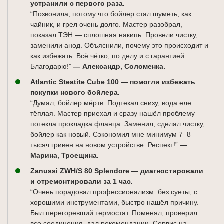
устранили с первого раза.
“Позвонила, потому что бойлер стал шуметь, как
чайник, и грел очень долго. Мастер разобрал,
показал ТЭН — сплошная накипь. Провели чистку,
заменили анод. Объяснили, почему это происходит и
как избежать. Всё чётко, по делу и с гарантией.
Благодарю!”
— Александр, Соломенка.
Atlantic Steatite Cube 100 — помогли избежать
покупки нового бойлера.
“Думал, бойлер мёртв. Подтекал снизу, вода еле
тёплая. Мастер приехал и сразу нашёл проблему —
потекла прокладка фланца. Заменил, сделал чистку,
бойлер как новый. Сэкономил мне минимум 7–8
тысяч гривен на новом устройстве. Респект!”
—
Марина, Троещина.
Zanussi ZWH/S 80 Splendore — диагностировали
и отремонтировали за 1 час.
“Очень порадовал профессионализм: без суеты, с
хорошими инструментами, быстро нашёл причину.
Был перегоревший термостат. Поменял, проверил
все соединения, дал рекомендации. Сервис на