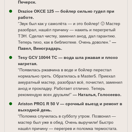
Печерск.
Drazice OKCE 125 — бойлер сильно гудел при
работе.
“Звук был как у самолёта — и это бойлер! 🙂 Мастер
разобрал, нашёл причину — накипь и перегретый
ТЭН. Сделал чистку, заменил анод, дал гарантию.
Теперь тихо, как в библиотеке. Очень доволен.”
—
Павел, Виноградарь.
Tesy GCV 10044 TC — вода шла ржавая и плохо
нагретая.
“Появилась ржавчина в воде и бойлер перестал
нормально греть. Обратилась в Master5. Приехал
аккуратный мастер, разобрал всё, почистил, заменил
анод и прокладку. Работает отлично. Теперь
рекомендую всех друзьям!”
— Наталья, Голосеево.
Ariston PRO1 R 50 V — срочный выезд и ремонт в
выходной день.
“Поломка случилась в субботу утром. Позвонил —
мастер был уже в обед. Очень выручили! Быстро
нашёл причину — перегрев и поломка термостата.