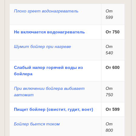
Плохо греет водонагреватель
От
599
Не включается водонагреватель
От 750
Шумит бойлер при нагреве
От
540
Слабый напор горячей воды из
От 600
бойлера
При включении бойлера выбивает
От
автомат
750
Пищит бойлер (свистит, гудит, воет)
От 599
Бойлер бьется током
От
800