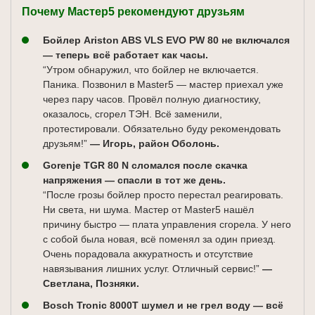
почти всегда в пробое ТЭНа на корпус. Особенно
Почему Мастер5 рекомендуют друзьям
водопровода, если трубы старые.
если нет заземления.
Бойлер Ariston ABS VLS EVO PW 80 не включался
— теперь всё работает как часы.
“Утром обнаружил, что бойлер не включается.
Паника. Позвонил в Master5 — мастер приехал уже
через пару часов. Провёл полную диагностику,
оказалось, сгорел ТЭН. Всё заменили,
протестировали. Обязательно буду рекомендовать
друзьям!”
— Игорь, район Оболонь.
Gorenje TGR 80 N сломался после скачка
напряжения — спасли в тот же день.
“После грозы бойлер просто перестал реагировать.
Ни света, ни шума. Мастер от Master5 нашёл
причину быстро — плата управления сгорела. У него
с собой была новая, всё поменял за один приезд.
Очень порадовала аккуратность и отсутствие
навязывания лишних услуг. Отличный сервис!”
—
Светлана, Позняки.
Bosch Tronic 8000T шумел и не грел воду — всё