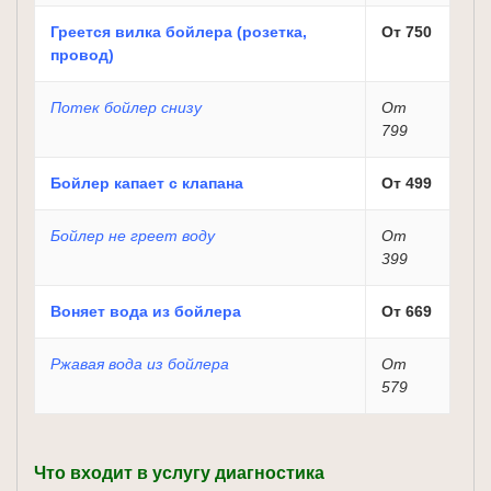
Греется вилка бойлера (розетка,
От 750
провод)
Потек бойлер снизу
От
799
Бойлер капает с клапана
От 499
Бойлер не греет воду
От
399
Воняет вода из бойлера
От 669
Ржавая вода из бойлера
От
579
Что входит в услугу диагностика